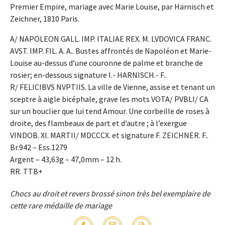
Premier Empire, mariage avec Marie Louise, par Harnisch et
Zeichner, 1810 Paris.
A/ NAPOLEON GALL. IMP. ITALIAE REX. M. LVDOVICA FRANC.
AVST. IMP. FIL. A. A.. Bustes affrontés de Napoléon et Marie-
Louise au-dessus d’une couronne de palme et branche de
rosier; en-dessous signature I.- HARNISCH.- F..
R/ FELICIBVS NVPTIIS. La ville de Vienne, assise et tenant un
sceptre à aigle bicéphale, grave les mots VOTA/ PVBLI/ CA
sur un bouclier que lui tend Amour. Une corbeille de roses à
droite, des flambeaux de part et d’autre ; à l’exergue
VINDOB. XI. MARTII/ MDCCCX. et signature F. ZEICHNER. F..
Br.942 – Ess.1279
Argent – 43,63g – 47,0mm – 12 h.
RR. TTB+
Chocs au droit et revers brossé sinon très bel exemplaire de
cette rare médaille de mariage