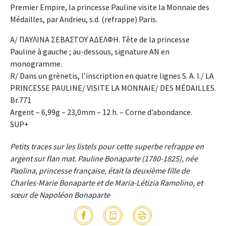
Premier Empire, la princesse Pauline visite la Monnaie des
Médailles, par Andrieu, s.d. (refrappe) Paris.
A/ ΠΑΥΛΙΝΑ ΣΕΒΑΣΤΟΥ ΑΔΕΛΦΗ. Tête de la princesse
Pauline à gauche ; au-dessous, signature AN en
monogramme.
R/ Dans un grènetis, l’inscription en quatre lignes S. A. I./ LA
PRINCESSE PAULINE/ VISITE LA MONNAIE/ DES MÉDAILLES.
Br.771
Argent – 6,99g – 23,0mm – 12 h. – Corne d’abondance.
SUP+
Petits traces sur les listels pour cette superbe refrappe en
argent sur flan mat. Pauline Bonaparte (1780-1825), née
Paolina, princesse française, était la deuxième fille de
Charles-Marie Bonaparte et de Maria-Létizia Ramolino, et
sœur de Napoléon Bonaparte