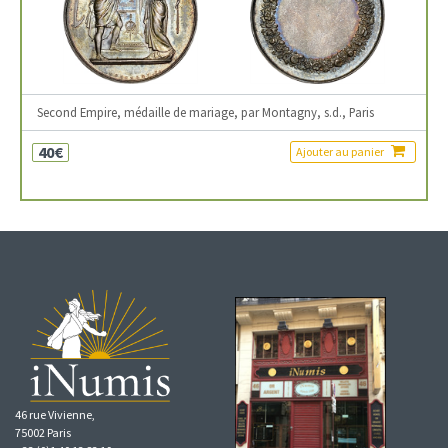
Second Empire, médaille de mariage, par Montagny, s.d., Paris
40€
Ajouter au panier
46 rue Vivienne,
75002 Paris