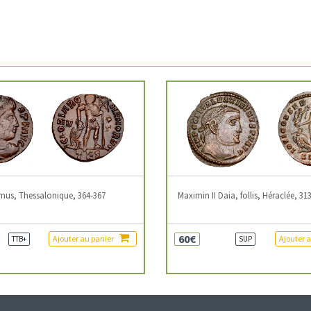
mus, Thessalonique, 364-367
Maximin II Daia, follis, Héraclée, 31
60€
Ajouter au panier
Ajouter 
TTB+
SUP