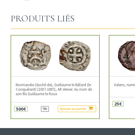
PRODUITS LIÉS
Normandie (duché de), Guillaume le Bâtard (le
Valens, num
Conquérant) (1037-1087), AR denier. Au nom de
son fils Guillaume le Roux
25€
500€
Ajouter au panier
TB+