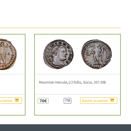
3
Maximien Hercule,1/2 follis, Siscia, 307-308
70€
au panier
Ajouter au panier
TTB