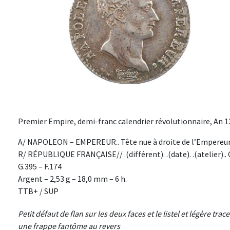
Premier Empire, demi-franc calendrier révolutionnaire, An 13
A/ NAPOLEON – EMPEREUR.. Tête nue à droite de l’Empereur, 
R/ RÉPUBLIQUE FRANÇAISE// .(différent). .(date). .(atelier)..
G.395 – F.174
Argent – 2,53 g – 18,0 mm – 6 h.
TTB+ / SUP
Petit défaut de flan sur les deux faces et le listel et légère tr
une frappe fantôme au revers