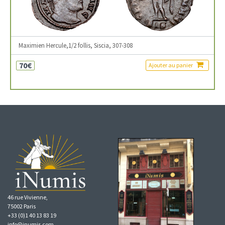
Maximien Hercule,1/2 follis, Siscia, 307-308
70€
Ajouter au panier
46 rue Vivienne,
75002 Paris
+33 (0)1 40 13 83 19
info@inumis.com