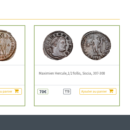
3
Maximien Hercule,1/2 follis, Siscia, 307-308
70€
au panier
Ajouter au panier
TTB