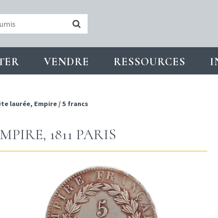
TER
VENDRE
RESSOURCES
I
te laurée, Empire
/
5 francs
PIRE, 1811 PARIS