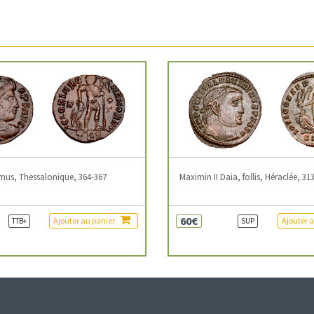
mus, Thessalonique, 364-367
Maximin II Daia, follis, Héraclée, 31
60€
Ajouter au panier
Ajouter 
TTB+
SUP