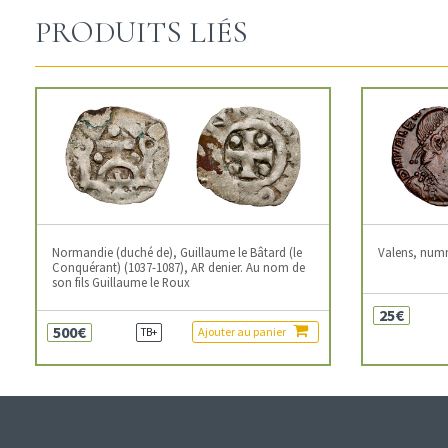
PRODUITS LIÉS
Normandie (duché de), Guillaume le Bâtard (le
Valens, num
Conquérant) (1037-1087), AR denier. Au nom de
son fils Guillaume le Roux
25€
500€
Ajouter au panier
TB+