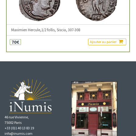
Maximien Hercule,1/2 follis, Siscia, 307-308
70€
Ajouter au panier
46 rue Vivienne,
75002 Paris
+33 (0)1 40 13 83 19
info@inumis.com