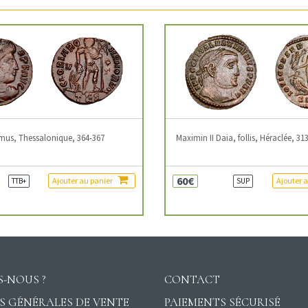
mus, Thessalonique, 364-367
Maximin II Daia, follis, Héraclée, 31
60€
Ajouter au panier
Ajouter 
TTB+
SUP
-NOUS ?
CONTACT
S GÉNÉRALES DE VENTE
PAIEMENTS SÉCURISÉ