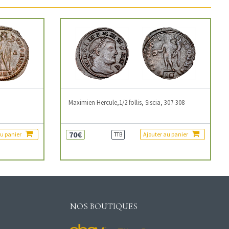
3
Maximien Hercule,1/2 follis, Siscia, 307-308
70€
au panier
Ajouter au panier
TTB
NOS BOUTIQUES