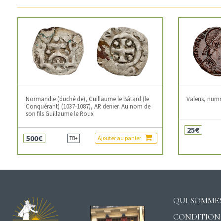
Normandie (duché de), Guillaume le Bâtard (le
Valens, num
Conquérant) (1037-1087), AR denier. Au nom de
son fils Guillaume le Roux
25€
500€
Ajouter au panier
TB+
QUI SOMMES
CONDITION