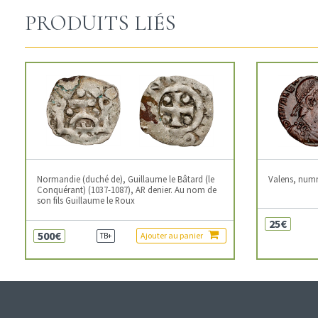
PRODUITS LIÉS
Normandie (duché de), Guillaume le Bâtard (le
Valens, num
Conquérant) (1037-1087), AR denier. Au nom de
son fils Guillaume le Roux
25€
500€
Ajouter au panier
TB+