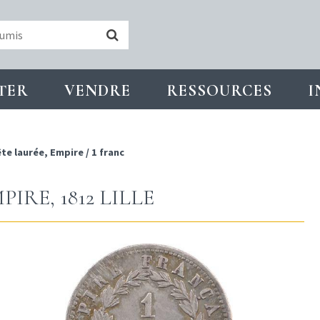
TER
VENDRE
RESSOURCES
I
te laurée, Empire
/
1 franc
IRE, 1812 LILLE