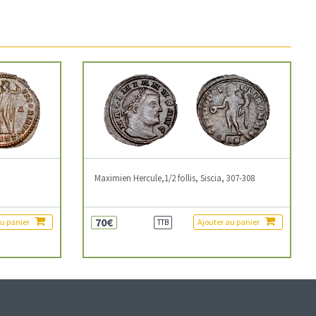
3
Maximien Hercule,1/2 follis, Siscia, 307-308
70€
au panier
Ajouter au panier
TTB