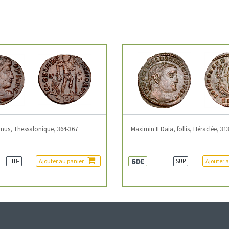
mus, Thessalonique, 364-367
Maximin II Daia, follis, Héraclée, 31
60€
Ajouter au panier
Ajouter 
TTB+
SUP