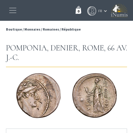
0
Boutique
/
Monnaies
/
Romaines
/
République
POMPONIA, DENIER, ROME, 66 AV.
J.-C.