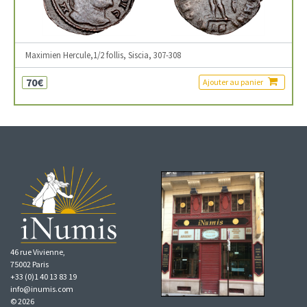
Maximien Hercule,1/2 follis, Siscia, 307-308
70€
Ajouter au panier
46 rue Vivienne,
75002 Paris
+33 (0)1 40 13 83 19
info@inumis.com
© 2026