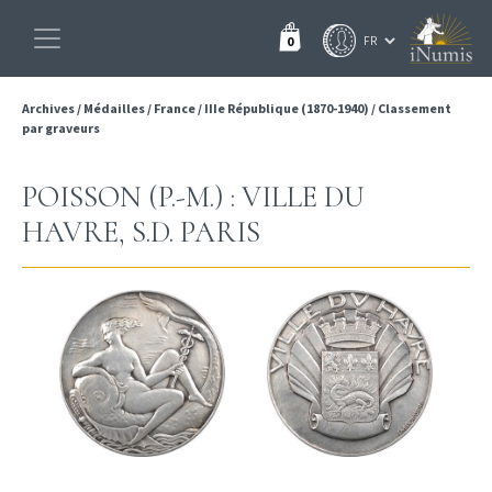
0
Archives
/
Médailles
/
France
/
IIIe République (1870-1940)
/
Classement
par graveurs
POISSON (P.-M.) : VILLE DU
HAVRE, S.D. PARIS