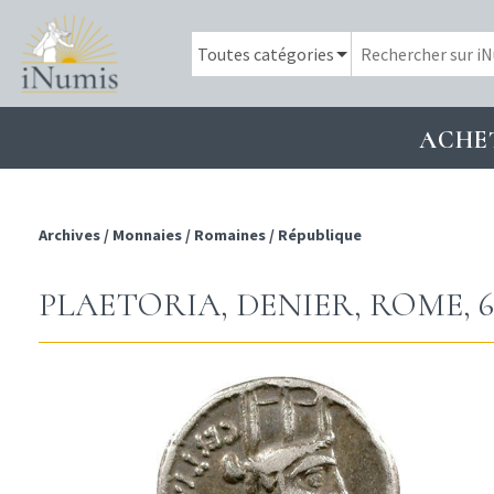
ACHE
Archives
/
Monnaies
/
Romaines
/
République
PLAETORIA, DENIER, ROME, 67 