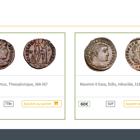
mus, Thessalonique, 364-367
Maximin II Daia, follis, Héraclée, 31
60€
Ajouter au panier
Ajouter 
TTB+
SUP