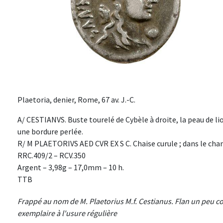
Plaetoria, denier, Rome, 67 av. J.-C.
A/ CESTIANVS. Buste tourelé de Cybèle à droite, la peau de lio
une bordure perlée.
R/ M PLAETORIVS AED CVR EX S C. Chaise curule ; dans le cha
RRC.409/2 – RCV.350
Argent – 3,98g – 17,0mm – 10 h.
TTB
Frappé au nom de M. Plaetorius M.f. Cestianus. Flan un peu co
exemplaire à l'usure régulière