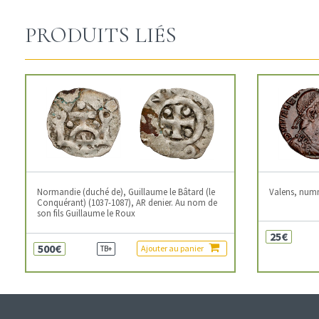
PRODUITS LIÉS
Normandie (duché de), Guillaume le Bâtard (le
Valens, num
Conquérant) (1037-1087), AR denier. Au nom de
son fils Guillaume le Roux
25€
500€
Ajouter au panier
TB+