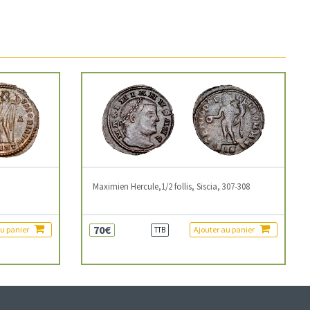
3
Maximien Hercule,1/2 follis, Siscia, 307-308
70€
au panier
Ajouter au panier
TTB