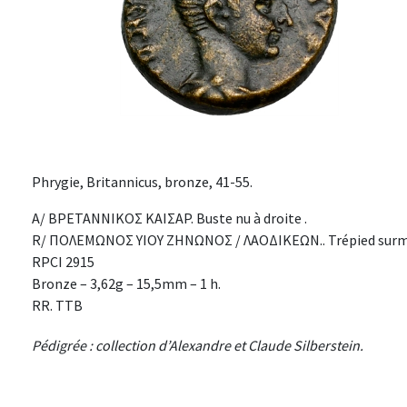
Phrygie, Britannicus, bronze, 41-55.
A/ BPETANNIKOΣ KAIΣAP. Buste nu à droite .
R/ ΠOΛEMΩNOΣ YIOY ZHNΩNOΣ / ΛAOΔIKEΩN.. Trépied surmon
RPCI 2915
Bronze – 3,62g – 15,5mm – 1 h.
RR. TTB
Pédigrée : collection d’Alexandre et Claude Silberstein.