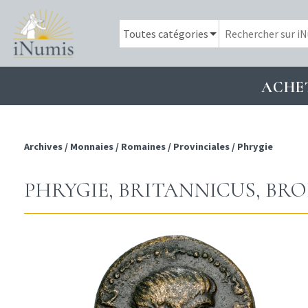
ACHE
Archives
/
Monnaies
/
Romaines
/
Provinciales
/
Phrygie
PHRYGIE, BRITANNICUS, BRON