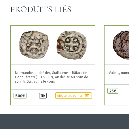
PRODUITS LIÉS
Normandie (duché de), Guillaume le Bâtard (le
Valens, num
Conquérant) (1037-1087), AR denier. Au nom de
son fils Guillaume le Roux
25€
500€
Ajouter au panier
TB+