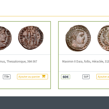
mus, Thessalonique, 364-367
Maximin II Daia, follis, Héraclée, 31
60€
Ajouter au panier
Ajouter 
TTB+
SUP