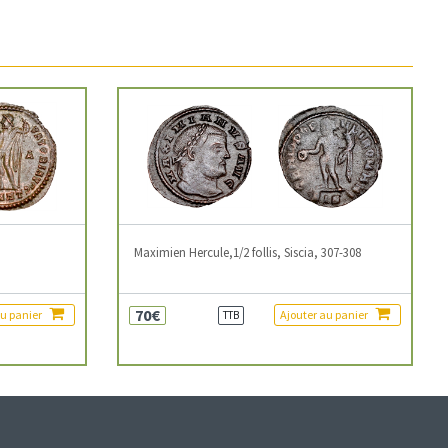
3
Maximien Hercule,1/2 follis, Siscia, 307-308
70€
au panier
Ajouter au panier
TTB