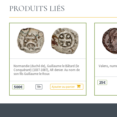
PRODUITS LIÉS
Normandie (duché de), Guillaume le Bâtard (le
Valens, num
Conquérant) (1037-1087), AR denier. Au nom de
son fils Guillaume le Roux
25€
500€
Ajouter au panier
TB+