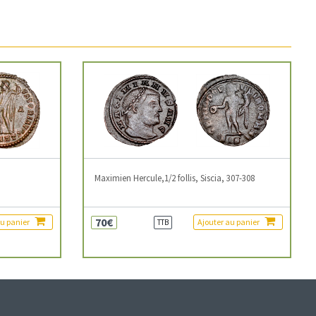
3
Maximien Hercule,1/2 follis, Siscia, 307-308
70€
au panier
Ajouter au panier
TTB