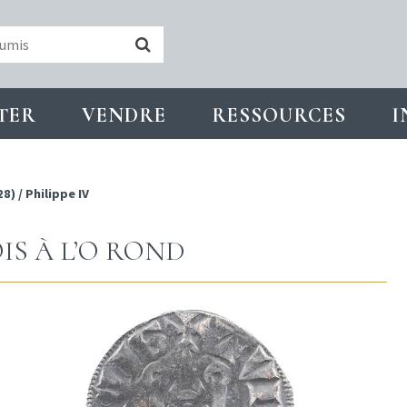
TER
VENDRE
RESSOURCES
I
28)
/
Philippe IV
IS À L’O ROND