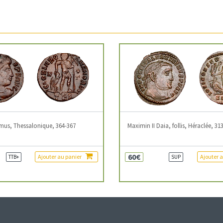
mus, Thessalonique, 364-367
Maximin II Daia, follis, Héraclée, 31
60€
Ajouter au panier
Ajouter 
TTB+
SUP