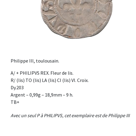
Philippe III, toulousain.
A/ + PHILIPVS REX. Fleur de lis.
R/ (lis) TO (lis) LA (lis) CI (lis) VI. Croix.
Dy.203
Argent – 0,99g – 18,9mm – 9 h.
TB+
Avec un seul P à PHILIPVS, cet exemplaire est de Philippe III