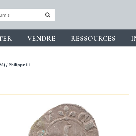
TER
VENDRE
RESSOURCES
I
28)
/
Philippe III