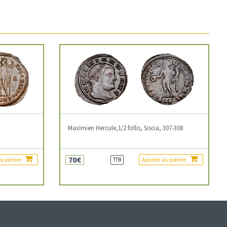
3
Maximien Hercule,1/2 follis, Siscia, 307-308
70€
au panier
Ajouter au panier
TTB