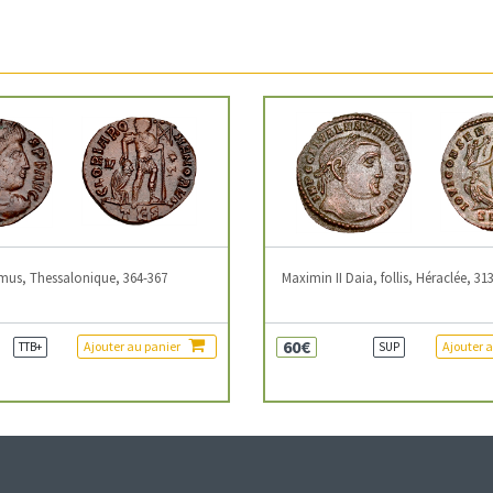
mus, Thessalonique, 364-367
Maximin II Daia, follis, Héraclée, 31
60€
Ajouter au panier
Ajouter 
TTB+
SUP