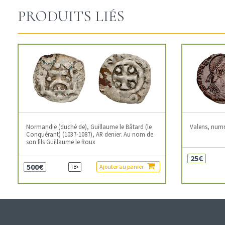
PRODUITS LIÉS
Normandie (duché de), Guillaume le Bâtard (le
Valens, num
Conquérant) (1037-1087), AR denier. Au nom de
son fils Guillaume le Roux
25€
500€
Ajouter au panier
TB+