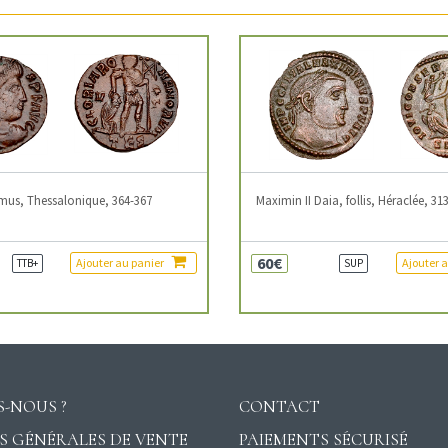
mus, Thessalonique, 364-367
Maximin II Daia, follis, Héraclée, 31
60€
Ajouter au panier
Ajouter 
TTB+
SUP
-NOUS ?
CONTACT
S GÉNÉRALES DE VENTE
PAIEMENTS SÉCURISÉ