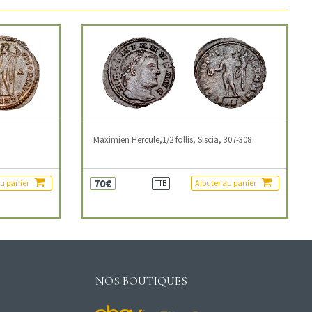
3
Maximien Hercule,1/2 follis, Siscia, 307-308
70€
au panier
Ajouter au panier
TTB
NOS BOUTIQUES