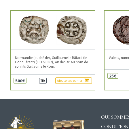
Normandie (duché de), Guillaume le Bâtard (le
Valens, num
Conquérant) (1037-1087), AR denier. Au nom de
son fils Guillaume le Roux
25€
500€
Ajouter au panier
TB+
QUI SOMMES
CONDITION