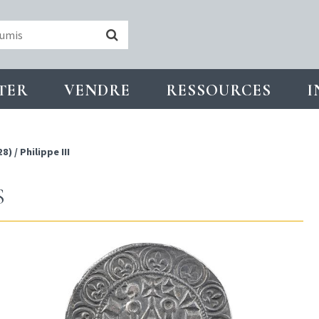
TER
VENDRE
RESSOURCES
I
28)
/
Philippe III
S