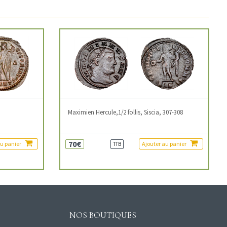
3
Maximien Hercule,1/2 follis, Siscia, 307-308
70€
au panier
Ajouter au panier
TTB
NOS BOUTIQUES