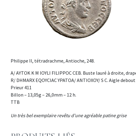
Philippe II, tétradrachme, Antioche, 248.
A/ AYTOK K M IOYLI FILIPPOC CEB. Buste lauré à droite, drapé e
R/ DHMARX EQOYCIAC YPATOA/ ANTIOXOY/ S C. Aigle debout à 
Prieur 411
Billon – 13,05g – 26,0mm – 12 h.
TTB
Un très bel exemplaire revêtu d'une agréable patine grise