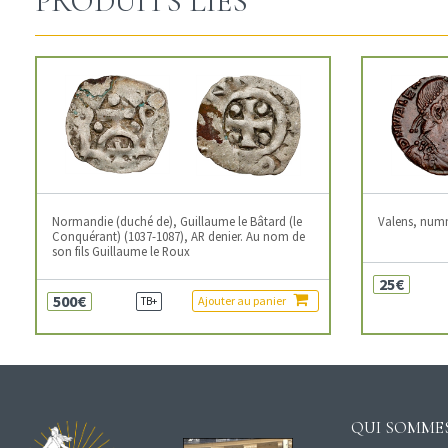
PRODUITS LIÉS
Normandie (duché de), Guillaume le Bâtard (le
Valens, num
Conquérant) (1037-1087), AR denier. Au nom de
son fils Guillaume le Roux
25€
500€
Ajouter au panier
TB+
QUI SOMMES