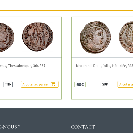
mus, Thessalonique, 364-367
Maximin II Daia, follis, Héraclée, 31
60€
Ajouter au panier
Ajouter 
TTB+
SUP
-NOUS ?
CONTACT