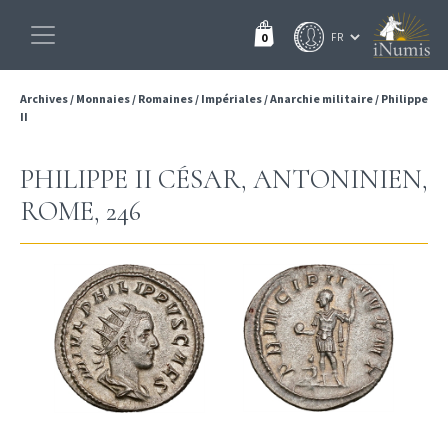
0
Archives
/
Monnaies
/
Romaines
/
Impériales
/
Anarchie militaire
/
Philippe
II
PHILIPPE II CÉSAR, ANTONINIEN,
ROME, 246