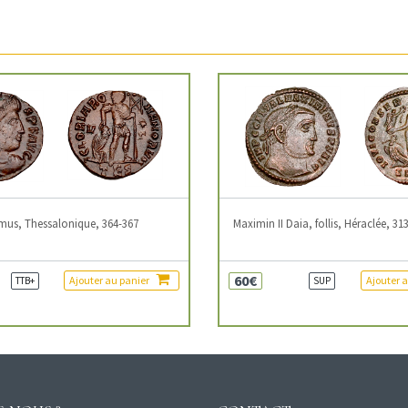
mus, Thessalonique, 364-367
Maximin II Daia, follis, Héraclée, 31
60€
Ajouter au panier
Ajouter 
TTB+
SUP