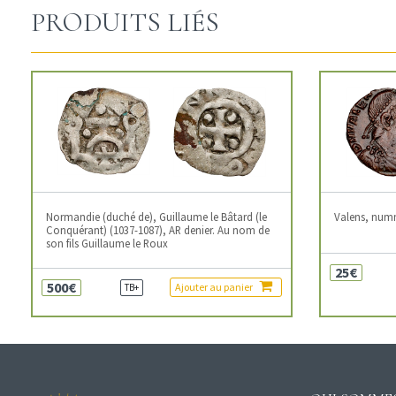
PRODUITS LIÉS
Normandie (duché de), Guillaume le Bâtard (le
Valens, num
Conquérant) (1037-1087), AR denier. Au nom de
son fils Guillaume le Roux
25€
500€
Ajouter au panier
TB+