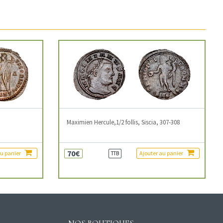
3
Maximien Hercule,1/2 follis, Siscia, 307-308
70€
au panier
Ajouter au panier
TTB