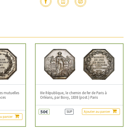
es mutuelles
IIIe République, le chemin de fer de Paris à
nces
Orléans, par Bovy, 1838 (post.) Paris
50€
Ajouter au panier
SUP
au panier