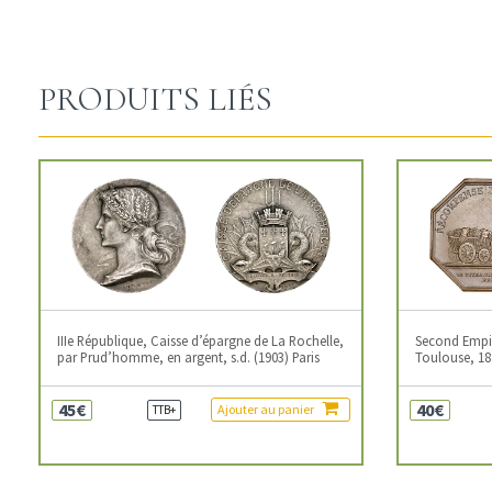
PRODUITS LIÉS
IIIe République, Caisse d’épargne de La Rochelle,
Second Empire
par Prud’homme, en argent, s.d. (1903) Paris
Toulouse, 18
45€
40€
Ajouter au panier
TTB+