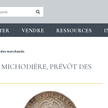
TER
VENDRE
RESSOURCES
I
 des marchands
E LA MICHODIÈRE, PRÉVÔT DES