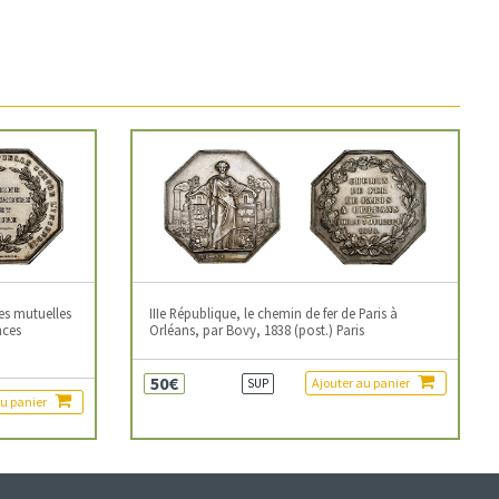
es mutuelles
IIIe République, le chemin de fer de Paris à
nces
Orléans, par Bovy, 1838 (post.) Paris
50€
Ajouter au panier
SUP
au panier