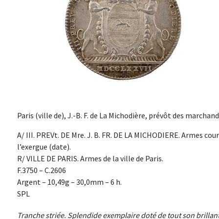
Paris (ville de), J.-B. F. de La Michodière, prévôt des marchand
A/ III. PREVt. DE Mre. J. B. FR. DE LA MICHODIERE. Armes cou
l’exergue (date).
R/ VILLE DE PARIS. Armes de la ville de Paris.
F.3750 – C.2606
Argent – 10,49g – 30,0mm – 6 h.
SPL
Tranche striée. Splendide exemplaire doté de tout son brilla