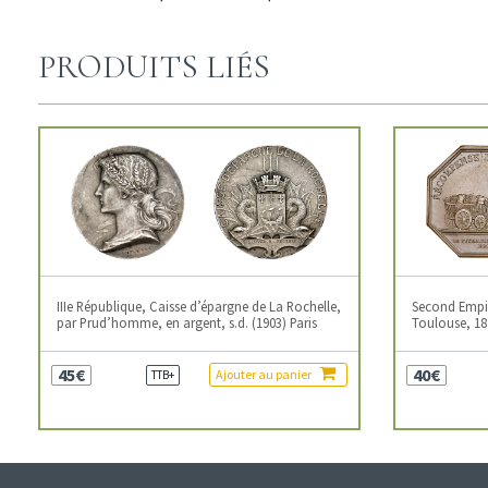
PRODUITS LIÉS
IIIe République, Caisse d’épargne de La Rochelle,
Second Empire
par Prud’homme, en argent, s.d. (1903) Paris
Toulouse, 18
45€
40€
Ajouter au panier
TTB+