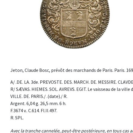
Jeton, Claude Bosc, prévôt des marchands de Paris. Paris. 169
A/ .DE. LA. 3de. PREVOSTE. DES. MARCH. DE. MESSIRE. CLAVDE
R/ SÆVAS. HIEMES. SOL. AVREVS. EGIT. Le vaisseau de la ville de P
VILLE. DE. PARIS./ .(date)./ R.
Argent. 6,04 g. 26,5 mm. 6 h.
F.3674 v.. C.614. Fl.II.497.
R. SPL.
Avec la tranche cannelée, peut-être postérieure, en tous cas 