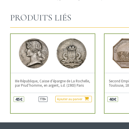
PRODUITS LIÉS
IIIe République, Caisse d’épargne de La Rochelle,
Second Empire
par Prud’homme, en argent, s.d. (1903) Paris
Toulouse, 18
45€
40€
Ajouter au panier
TTB+