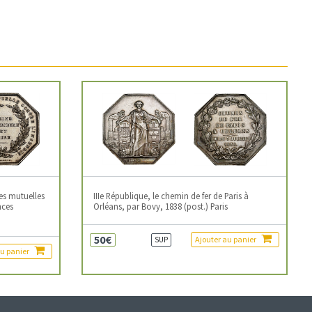
es mutuelles
IIIe République, le chemin de fer de Paris à
nces
Orléans, par Bovy, 1838 (post.) Paris
50€
Ajouter au panier
SUP
au panier