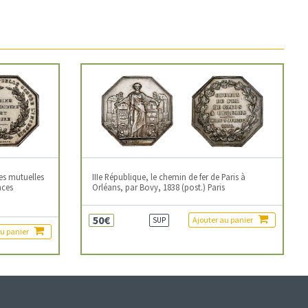
es mutuelles
IIIe République, le chemin de fer de Paris à
nces
Orléans, par Bovy, 1838 (post.) Paris
50€
Ajouter au panier
SUP
au panier