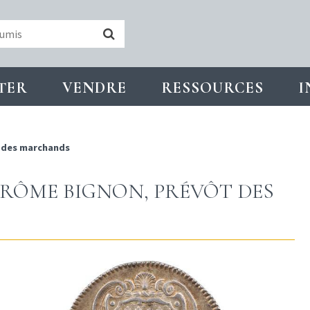
TER
VENDRE
RESSOURCES
I
 des marchands
JÉRÔME BIGNON, PRÉVÔT DES