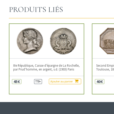
PRODUITS LIÉS
IIIe République, Caisse d’épargne de La Rochelle,
Second Empire
par Prud’homme, en argent, s.d. (1903) Paris
Toulouse, 18
45€
40€
Ajouter au panier
TTB+