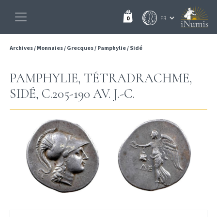
0
Archives
/
Monnaies
/
Grecques
/
Pamphylie
/
Sidé
PAMPHYLIE, TÉTRADRACHME,
SIDÉ, C.205-190 AV. J.-C.