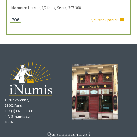
Maximien Hercule,1/2 follis, Siscia, 307-308
70€
Ajouter au panier
46 rue Vivienne,
75002 Paris
+33 (0)1 40 13 83 19
info@inumis.com
© 2026
Qui sommes-nous ?