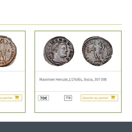
3
Maximien Hercule,1/2 follis, Siscia, 307-308
70€
au panier
Ajouter au panier
TTB