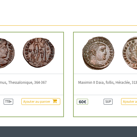
mus, Thessalonique, 364-367
Maximin II Daia, follis, Héraclée, 31
60€
Ajouter au panier
Ajouter 
TTB+
SUP