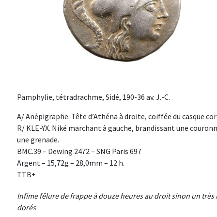
Pamphylie, tétradrachme, Sidé, 190-36 av. J.-C.
A/ Anépigraphe. Tête d’Athéna à droite, coiffée du casque cor
R/ KLE-YX. Niké marchant à gauche, brandissant une couronne
une grenade.
BMC.39 – Dewing 2472 – SNG Paris 697
Argent – 15,72g – 28,0mm – 12 h.
TTB+
Infime fêlure de frappe à douze heures au droit sinon un très 
dorés