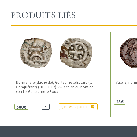
PRODUITS LIÉS
Normandie (duché de), Guillaume le Bâtard (le
Valens, num
Conquérant) (1037-1087), AR denier. Au nom de
son fils Guillaume le Roux
25€
500€
Ajouter au panier
TB+