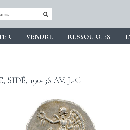
TER
VENDRE
RESSOURCES
I
DÉ, 190-36 AV. J.-C.