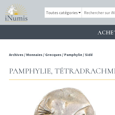
ACHE
Archives
/
Monnaies
/
Grecques
/
Pamphylie
/
Sidé
PAMPHYLIE, TÉTRADRACHME, SI