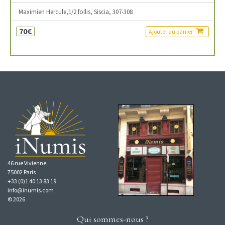
Maximien Hercule,1/2 follis, Siscia, 307-308
70€
Ajouter au panier
46 rue Vivienne,
75002 Paris
+33 (0)1 40 13 83 19
info@inumis.com
© 2026
Qui sommes-nous ?