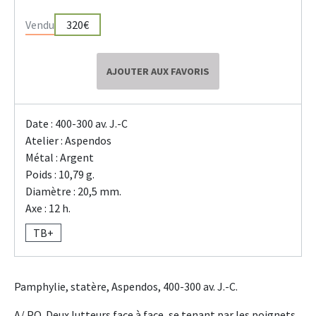
Vendu
320€
AJOUTER AUX FAVORIS
Date : 400-300 av. J.-C
Atelier : Aspendos
Métal : Argent
Poids : 10,79 g.
Diamètre : 20,5 mm.
Axe : 12 h.
TB+
Pamphylie, statère, Aspendos, 400-300 av. J.-C.
A/ PO. Deux lutteurs face à face, se tenant par les poignets.