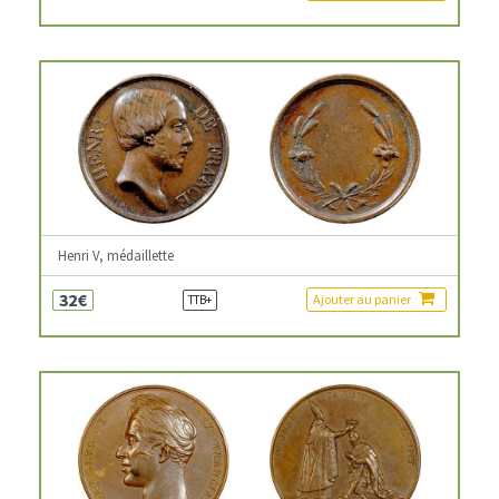
Henri V, médaillette
32€
Ajouter au panier
TTB+