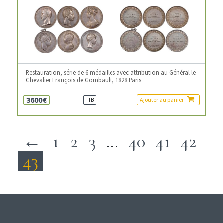
Restauration, série de 6 médailles avec attribution au Général le
Chevalier François de Gombault, 1828 Paris
3600€
Ajouter au panier
TTB
←
1
2
3
…
40
41
42
43