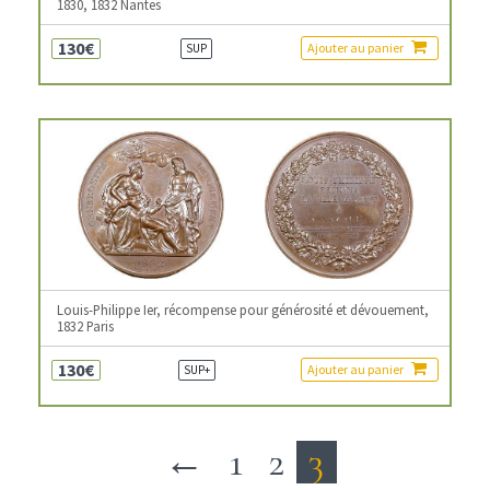
1830, 1832 Nantes
130€
Ajouter au panier
SUP
Louis-Philippe Ier, récompense pour générosité et dévouement,
1832 Paris
130€
Ajouter au panier
SUP+
←
1
2
3