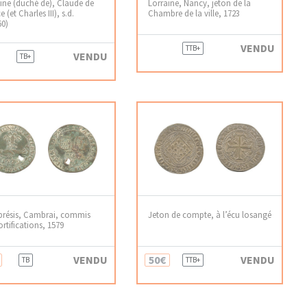
ine (duché de), Claude de
Lorraine, Nancy, jeton de la
 (et Charles III), s.d.
Chambre de la ville, 1723
60)
VENDU
TTB+
VENDU
TB+
résis, Cambrai, commis
Jeton de compte, à l’écu losangé
ortifications, 1579
VENDU
50€
VENDU
TB
TTB+