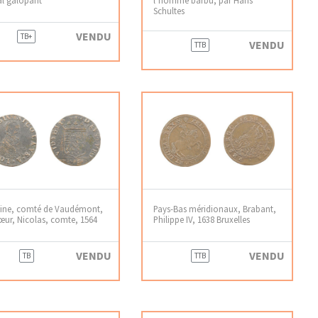
Schultes
VENDU
TB+
VENDU
TTB
aine, comté de Vaudémont,
Pays-Bas méridionaux, Brabant,
ur, Nicolas, comte, 1564
Philippe IV, 1638 Bruxelles
VENDU
VENDU
TB
TTB