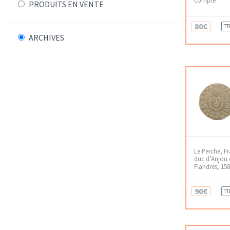
PRODUITS EN VENTE
80€
TT
ARCHIVES
Le Perche, F
duc d’Anjou 
Flandres, 15
90€
TT