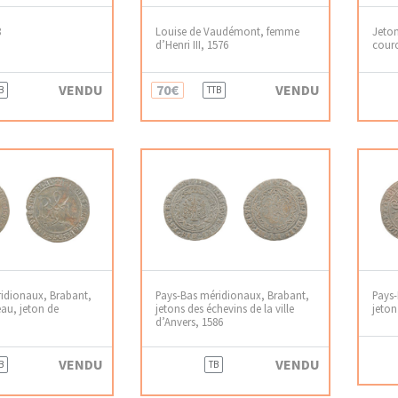
8
Louise de Vaudémont, femme
Jeton
d’Henri III, 1576
cour
VENDU
70€
VENDU
B
TTB
idionaux, Brabant,
Pays-Bas méridionaux, Brabant,
Pays-
eau, jeton de
jetons des échevins de la ville
jeton
d’Anvers, 1586
VENDU
VENDU
B
TB