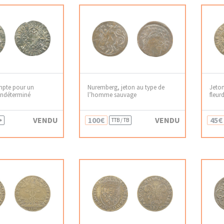
mpte pour un
Nuremberg, jeton au type de
Jeton
indéterminé
l’homme sauvage
fleurd
VENDU
100€
VENDU
45€
+
TTB / TB