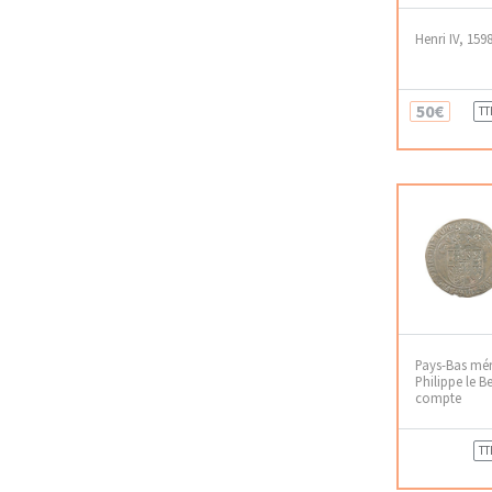
Henri IV, 159
50€
TT
Pays-Bas mér
Philippe le B
compte
TT