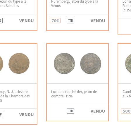
eton du type à la
Nuremberg, jeton du type à la
Lorra
ans Schultes
Vénus
France
(c.15
VENDU
70€
VENDU
B
TTB
cy, N.-J. Lefevbre,
Lorraine (duché de), jeton de
Camb
t de la Chambre des
compte, 1594
aux f
29
VENDU
50€
TTB
VENDU
P