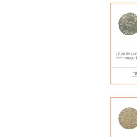
Jeton de co
personnage 
TB