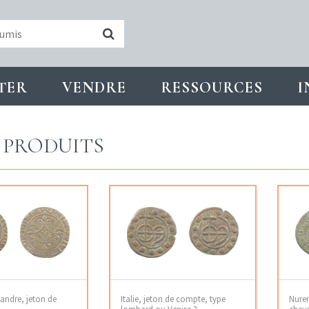
TER
VENDRE
RESSOURCES
I
PRODUITS
andre, jeton de
Italie, jeton de compte, type
Nure
lombard ou Venise ?
chev