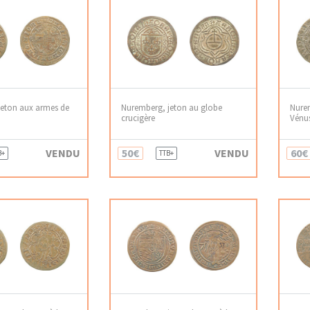
jeton aux armes de
Nuremberg, jeton au globe
Nurem
crucigère
Vénus
VENDU
50€
VENDU
60€
B+
TTB+