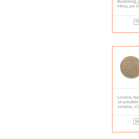
Nuremberg, j
Vénus, par H
TT
Lorraine, Nan
1er présiden
comptes, 17
SU