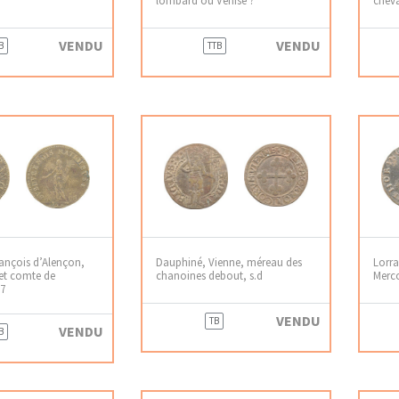
VENDU
VENDU
B
TTB
rançois d’Alençon,
Dauphiné, Vienne, méreau des
Lorr
et comte de
chanoines debout, s.d
Mercœ
87
VENDU
TB
VENDU
B