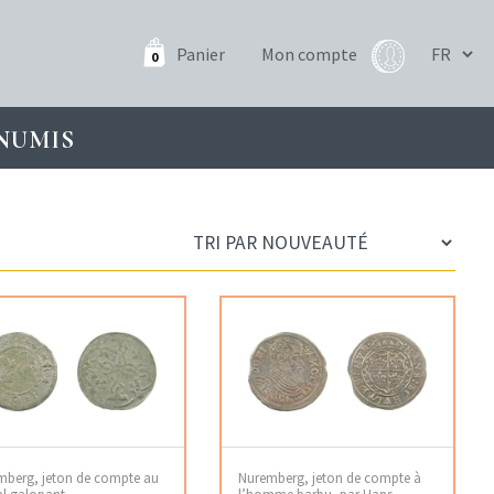
Panier
Mon compte
0
NUMIS
mberg, jeton de compte au
Nuremberg, jeton de compte à
al galopant
l’homme barbu, par Hans