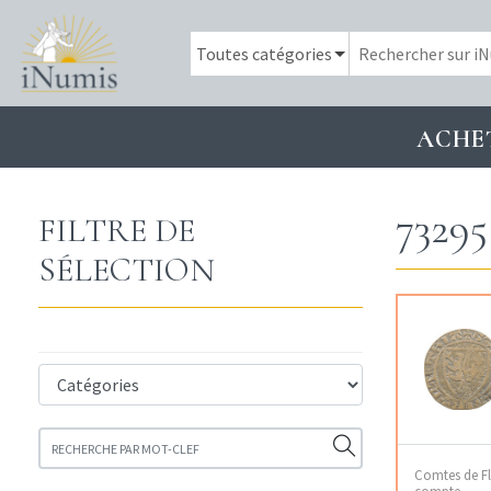
ACHE
73295
FILTRE DE
SÉLECTION
Comtes de Fl
compte