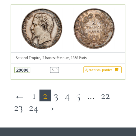
Second Empire, 2 francs tête nue, 1858 Paris
2900€
Ajouter au panier
SUP
←
1
2
3
4
5
…
22
23
24
→