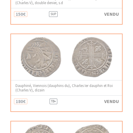
(Charles V), double denier, s.d
150€
VENDU
SUP
Dauphiné, Viennois (dauphins du), Charles Ier dauphin et Roi
(Charles V), dizain
180€
VENDU
TB+