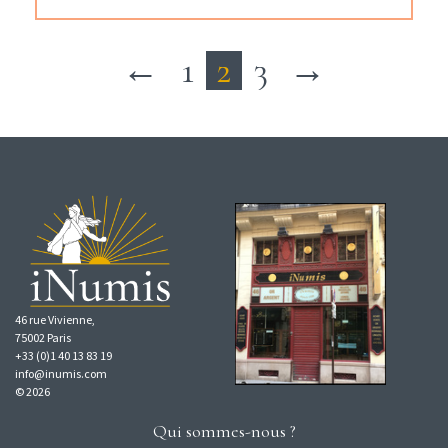
←
1
2
3
→
46 rue Vivienne,
75002 Paris
+33 (0)1 40 13 83 19
info@inumis.com
© 2026
Qui sommes-nous ?