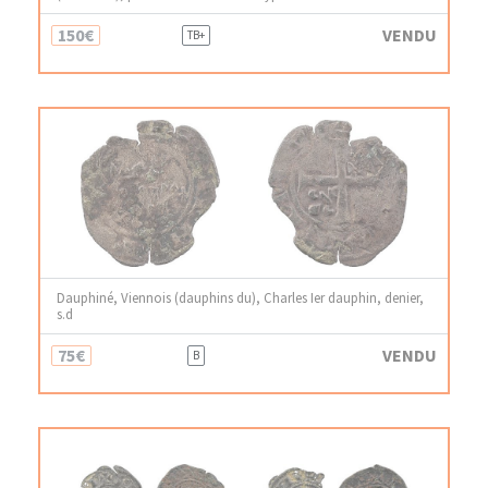
150€
VENDU
TB+
Dauphiné, Viennois (dauphins du), Charles Ier dauphin, denier,
s.d
75€
VENDU
B