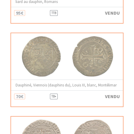
liard au dauphin, Romans
95€
VENDU
TTB
Dauphiné, Viennois (dauphins du), Louis XI, blanc, Montélimar
70€
VENDU
TB+