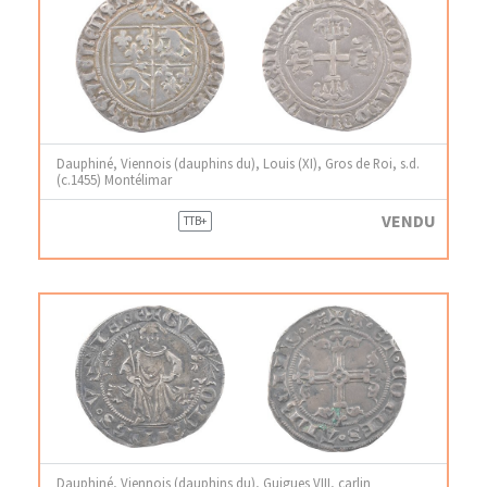
Dauphiné, Viennois (dauphins du), Louis (XI), Gros de Roi, s.d.
(c.1455) Montélimar
VENDU
TTB+
Dauphiné, Viennois (dauphins du), Guigues VIII, carlin