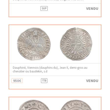
VENDU
SUP
Dauphiné, Viennois (dauphins du), Jean II, demi-gros au
chevalier ou baudekin, s.d
950€
VENDU
TTB