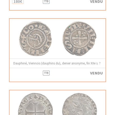
180€
VENDU
TTB
Dauphiné, Viennois (dauphins du), denier anonyme, fin XIIe s. ?
VENDU
TTB