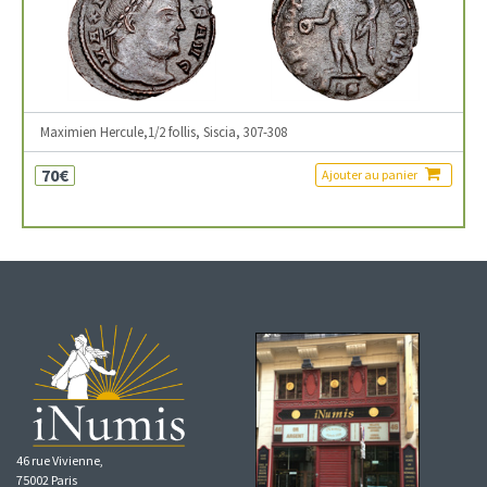
Maximien Hercule,1/2 follis, Siscia, 307-308
70€
Ajouter au panier
46 rue Vivienne,
75002 Paris