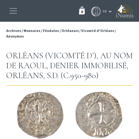
0
Archives
/
Monnaies
/
Féodales
/
Orléanais
/
Vicomté d'Orléans
/
Anonymes
ORLÉANS (VICOMTÉ D’), AU NOM
DE RAOUL, DENIER IMMOBILISÉ,
ORLÉANS, S.D. (C.950-980)