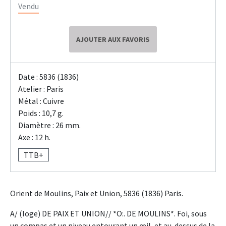
Vendu
AJOUTER AUX FAVORIS
Date : 5836 (1836)
Atelier : Paris
Métal : Cuivre
Poids : 10,7 g.
Diamètre : 26 mm.
Axe : 12 h.
TTB+
Orient de Moulins, Paix et Union, 5836 (1836) Paris.
A/ (loge) DE PAIX ET UNION// *O:. DE MOULINS*. Foi, sous
un compas et un niveau entourant un œil, et au-dessus de la