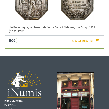
IIIe République, le chemin de fer de Paris à Orléans, par Bovy, 1838
(post.) Paris
50€
Ajouter au panier
46 rue Vivienne,
75002 Paris