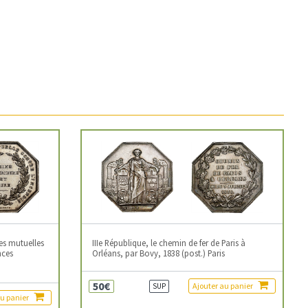
es mutuelles
IIIe République, le chemin de fer de Paris à
nces
Orléans, par Bovy, 1838 (post.) Paris
50€
Ajouter au panier
SUP
au panier