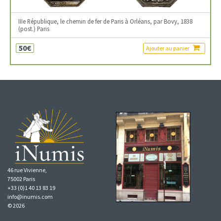
IIIe République, le chemin de fer de Paris à Orléans, par Bovy, 1838
(post.) Paris
50€
Ajouter au panier
46 rue Vivienne,
75002 Paris
+33 (0)1 40 13 83 19
info@inumis.com
© 2026