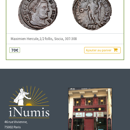
Maximien Hercule,1/2 follis, Siscia, 307-308
70€
Ajouter au panier
46 rue Vivienne,
75002 Paris