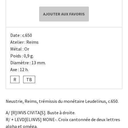
AJOUTER AUX FAVORIS
Date : c.650
Atelier : Reims
Métal : Or
Poids : 0,9 g.
Diamètre : 13 mm.
Axe : 12 h.
R
TB
Neustrie, Reims, trémissis du monétaire Leudelinus, c.650.
A/ [R]IMVS CIVITA[S]. Buste à droite.
R/ + LEVD[ELINVS] MONE-. Croix cantonnée de deux lettres
alpha et oméga.