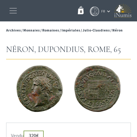
0
Archives
/
Monnaies
/
Romaines
/
Impériales
/
Julio-Claudiens
/
Néron
NÉRON, DUPONDIUS, ROME, 65
Vendu
320€