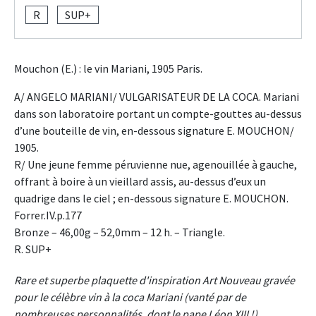
R
SUP+
Mouchon (E.) : le vin Mariani, 1905 Paris.
A/ ANGELO MARIANI/ VULGARISATEUR DE LA COCA. Mariani
dans son laboratoire portant un compte-gouttes au-dessus
d’une bouteille de vin, en-dessous signature E. MOUCHON/
1905.
R/ Une jeune femme péruvienne nue, agenouillée à gauche,
offrant à boire à un vieillard assis, au-dessus d’eux un
quadrige dans le ciel ; en-dessous signature E. MOUCHON.
Forrer.IV.p.177
Bronze – 46,00g – 52,0mm – 12 h. – Triangle.
R. SUP+
Rare et superbe plaquette d'inspiration Art Nouveau gravée
pour le célèbre vin à la coca Mariani (vanté par de
nombreuses personnalités, dont le pape Léon XIII !).