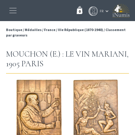
0
Boutique
/
Médailles
/
France
/
IIIe République (1870-1940)
/
Classement
par graveurs
MOUCHON (E.) : LE VIN MARIANI,
1905 PARIS