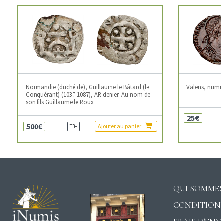
Normandie (duché de), Guillaume le Bâtard (le
Valens, num
Conquérant) (1037-1087), AR denier. Au nom de
son fils Guillaume le Roux
25€
500€
Ajouter au panier
TB+
QUI SOMMES
CONDITION