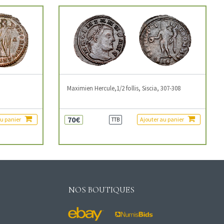
3
Maximien Hercule,1/2 follis, Siscia, 307-308
70€
au panier
Ajouter au panier
TTB
NOS BOUTIQUES