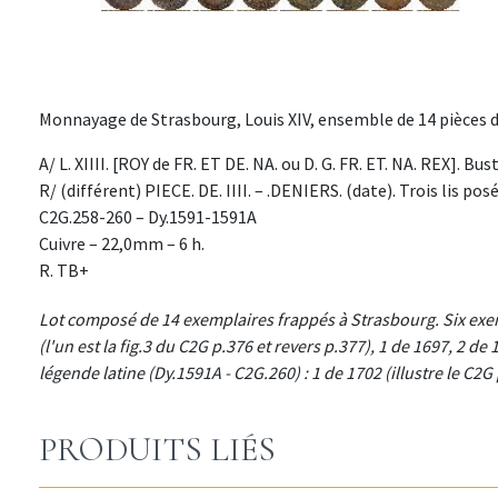
Monnayage de Strasbourg, Louis XIV, ensemble de 14 pièces d
A/ L. XIIII. [ROY de FR. ET DE. NA. ou D. G. FR. ET. NA. REX]. Bu
R/ (différent) PIECE. DE. IIII. – .DENIERS. (date). Trois lis pos
C2G.258-260 – Dy.1591-1591A
Cuivre – 22,0mm – 6 h.
R. TB+
Lot composé de 14 exemplaires frappés à Strasbourg. Six exemp
(l'un est la fig.3 du C2G p.376 et revers p.377), 1 de 1697, 2 d
légende latine (Dy.1591A - C2G.260) : 1 de 1702 (illustre le C2G 
PRODUITS LIÉS