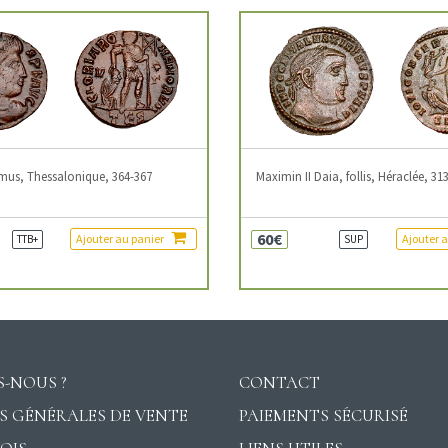
mus, Thessalonique, 364-367
Maximin II Daia, follis, Héraclée, 31
60€
Ajouter au panier
Ajouter 
TTB+
SUP
-NOUS ?
CONTACT
S GÉNÉRALES DE VENTE
PAIEMENTS SÉCURISÉ