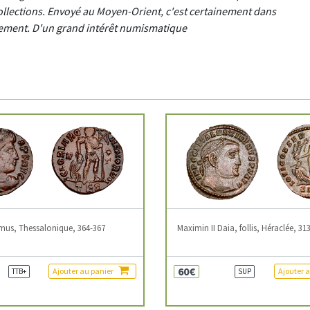
llections. Envoyé au Moyen-Orient, c'est certainement dans
rnement. D'un grand intérêt numismatique
mus, Thessalonique, 364-367
Maximin II Daia, follis, Héraclée, 31
60€
Ajouter au panier
Ajouter 
TTB+
SUP