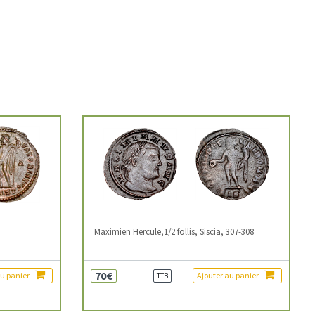
3
Maximien Hercule,1/2 follis, Siscia, 307-308
70€
au panier
Ajouter au panier
TTB