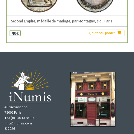
Second Empire, médaille de mariage, par Montagny, s.d., Paris
40€
Ajouter au panier
46 rue Vivienne,
75002 Paris
+33 (0)1 40 13 83 19
info@inumis.com
© 2026