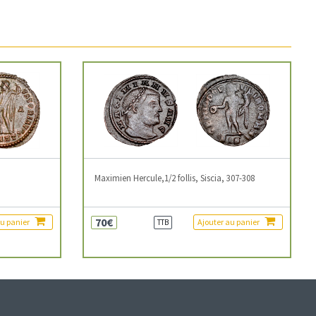
3
Maximien Hercule,1/2 follis, Siscia, 307-308
70€
au panier
Ajouter au panier
TTB