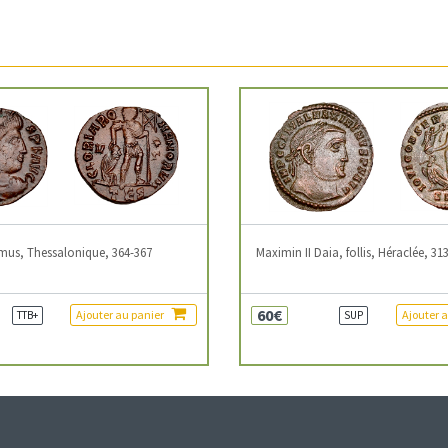
mus, Thessalonique, 364-367
Maximin II Daia, follis, Héraclée, 31
60€
Ajouter au panier
Ajouter 
TTB+
SUP