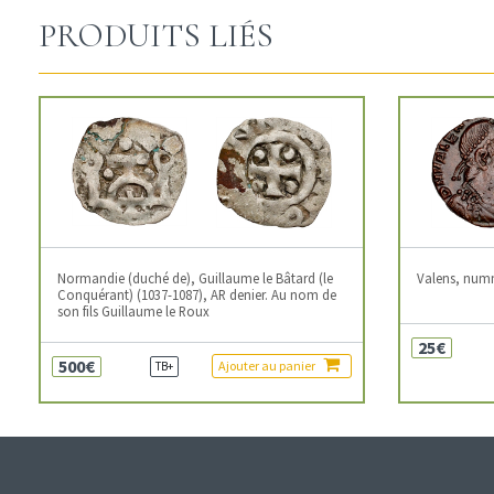
PRODUITS LIÉS
Normandie (duché de), Guillaume le Bâtard (le
Valens, num
Conquérant) (1037-1087), AR denier. Au nom de
son fils Guillaume le Roux
25€
500€
Ajouter au panier
TB+