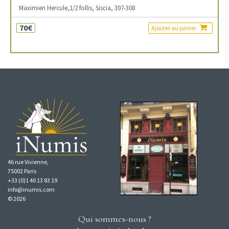
Maximien Hercule,1/2 follis, Siscia, 307-308
70€
Ajouter au panier
46 rue Vivienne,
75002 Paris
+33 (0)1 40 13 83 19
info@inumis.com
© 2026
Qui sommes-nous ?