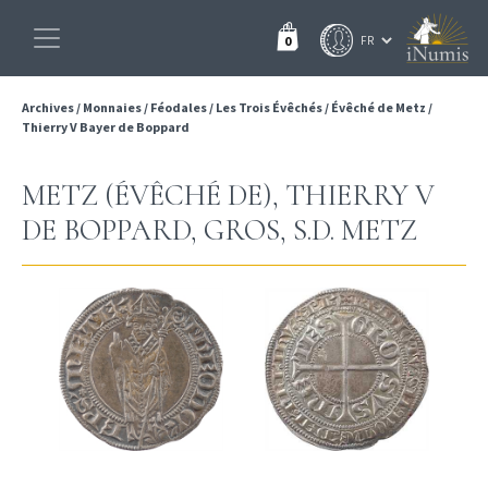
0
Archives
/
Monnaies
/
Féodales
/
Les Trois Évêchés
/
Évêché de Metz
/
Thierry V Bayer de Boppard
METZ (ÉVÊCHÉ DE), THIERRY V
DE BOPPARD, GROS, S.D. METZ