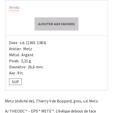
Vendu
AJOUTER AUX FAVORIS
Date : s.d. (1365-1383)
Atelier : Metz
Métal : Argent
Poids : 3,21 g.
Diamètre : 26,6 mm.
Axe : 9 h.
SUP
Metz (évêché de), Thierry V de Boppard, gros, s.d. Metz.
A/ THEODC’* – EPS’* METE’*. L’évêque debout de face