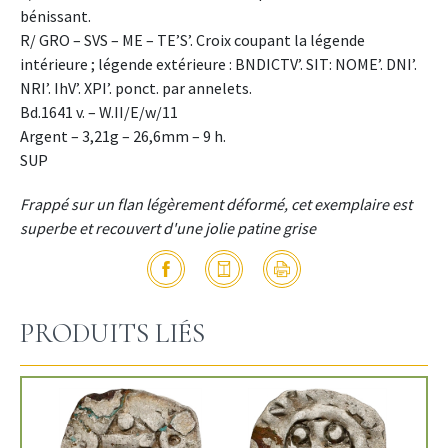
bénissant.
R/ GRO – SVS – ME – TE’S’. Croix coupant la légende
intérieure ; légende extérieure : BNDICTV’. SIT: NOME’. DNI’.
NRI’. IhV’. XPI’. ponct. par annelets.
Bd.1641 v. – W.II/E/w/11
Argent – 3,21g – 26,6mm – 9 h.
SUP
Frappé sur un flan légèrement déformé, cet exemplaire est
superbe et recouvert d'une jolie patine grise
PRODUITS LIÉS