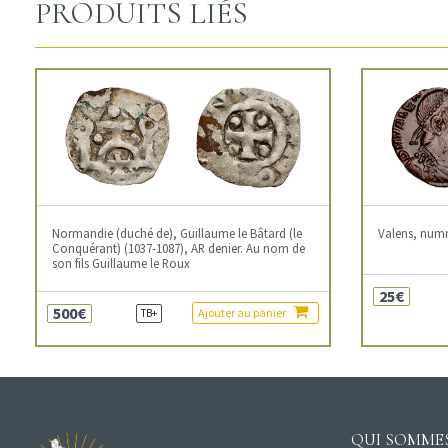
PRODUITS LIÉS
Normandie (duché de), Guillaume le Bâtard (le
Valens, num
Conquérant) (1037-1087), AR denier. Au nom de
son fils Guillaume le Roux
25€
500€
Ajouter au panier
TB+
QUI SOMMES