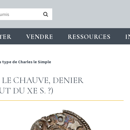
TER
VENDRE
RESSOURCES
I
u type de Charles le Simple
 LE CHAUVE, DENIER
T DU XE S. ?)