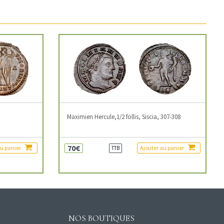
3
Maximien Hercule,1/2 follis, Siscia, 307-308
70€
au panier
Ajouter au panier
TTB
NOS BOUTIQUES