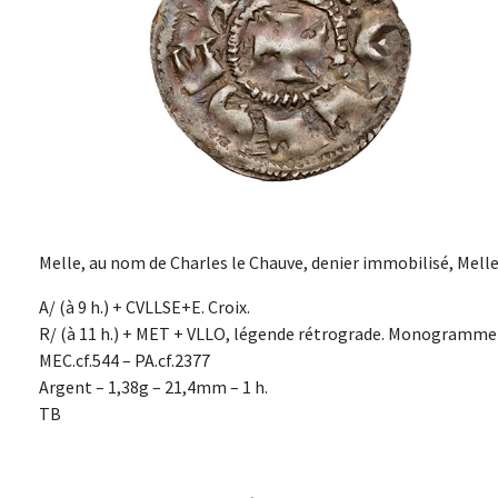
Melle, au nom de Charles le Chauve, denier immobilisé, Melle, s
A/ (à 9 h.) + CVLLSE+E. Croix.
R/ (à 11 h.) + MET + VLLO, légende rétrograde. Monogramme
MEC.cf.544 – PA.cf.2377
Argent – 1,38g – 21,4mm – 1 h.
TB