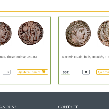
mus, Thessalonique, 364-367
Maximin II Daia, follis, Héraclée, 31
60€
Ajouter au panier
Ajouter 
TTB+
SUP
-NOUS ?
CONTACT