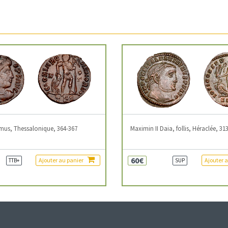
mus, Thessalonique, 364-367
Maximin II Daia, follis, Héraclée, 31
60€
Ajouter au panier
Ajouter 
TTB+
SUP