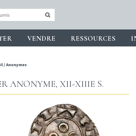
TER
VENDRE
RESSOURCES
I
il
/
Anonymes
R ANONYME, XII-XIIIE S.