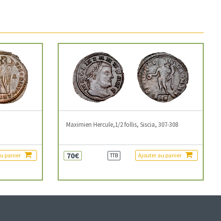
3
Maximien Hercule,1/2 follis, Siscia, 307-308
70€
au panier
Ajouter au panier
TTB