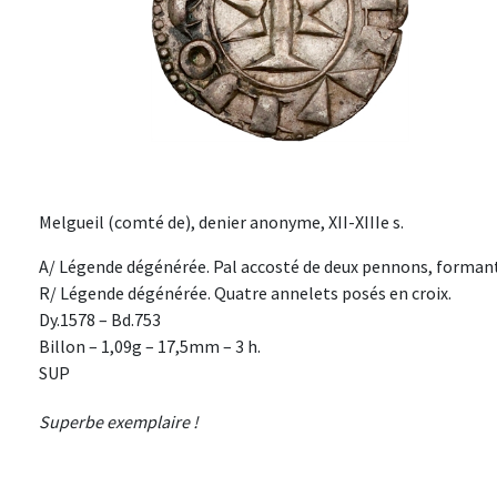
Melgueil (comté de), denier anonyme, XII-XIIIe s.
A/ Légende dégénérée. Pal accosté de deux pennons, formant 
R/ Légende dégénérée. Quatre annelets posés en croix.
Dy.1578 – Bd.753
Billon – 1,09g – 17,5mm – 3 h.
SUP
Superbe exemplaire !