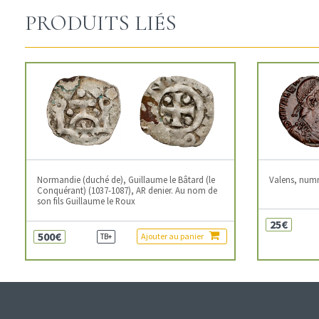
PRODUITS LIÉS
Normandie (duché de), Guillaume le Bâtard (le
Valens, num
Conquérant) (1037-1087), AR denier. Au nom de
son fils Guillaume le Roux
25€
500€
Ajouter au panier
TB+