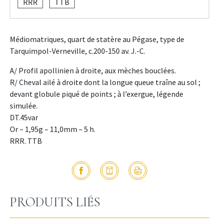
RRR
TTB
Médiomatriques, quart de statère au Pégase, type de
Tarquimpol-Verneville, c.200-150 av. J.-C.
A/ Profil apollinien à droite, aux mèches bouclées.
R/ Cheval ailé à droite dont la longue queue traîne au sol ;
devant globule piqué de points ; à l’exergue, légende
simulée.
DT.45var
Or – 1,95g – 11,0mm – 5 h.
RRR. TTB
PRODUITS LIÉS