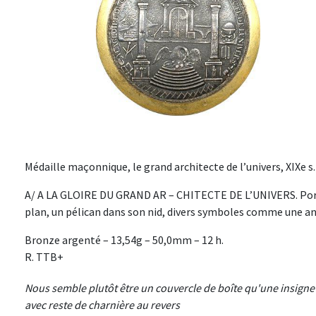
Médaille maçonnique, le grand architecte de l’univers, XIXe s. 
A/ A LA GLOIRE DU GRAND AR – CHITECTE DE L’UNIVERS. Porte
plan, un pélican dans son nid, divers symboles comme une anc
Bronze argenté – 13,54g – 50,0mm – 12 h.
R. TTB+
Nous semble plutôt être un couvercle de boîte qu'une insign
avec reste de charnière au revers