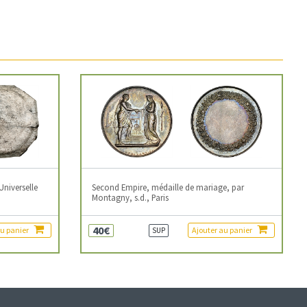
Universelle
Second Empire, médaille de mariage, par
Montagny, s.d., Paris
40€
au panier
Ajouter au panier
SUP