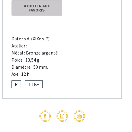
AJOUTER AUX
FAVORIS
Date : s.d. (XIXe s. ?)
Atelier :
Métal : Bronze argenté
Poids : 13,54 g.
Diamètre : 50 mm.
Axe : 12 h.
R
TTB+